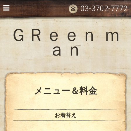
03-3702-7772
ＧＲｅｅｎ ｍ
ａｎ
メニュー＆料金
お着替え